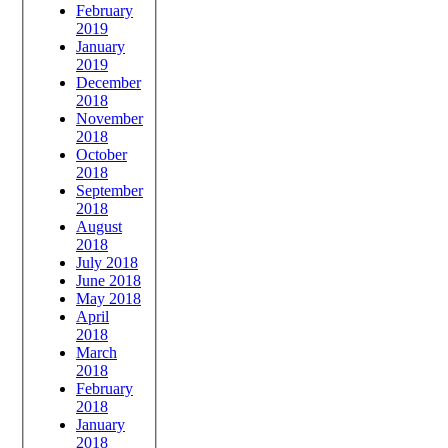
February
2019
January
2019
December
2018
November
2018
October
2018
September
2018
August
2018
July 2018
June 2018
May 2018
April
2018
March
2018
February
2018
January
2018