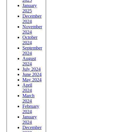
2025
January
2025
December
2024
November
2024
October
2024
September
2024
August
2024
July 2024
June 2024
May 2024
April
2024
March
2024
February
2024
January
2024
December