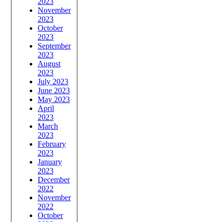
2023
November
2023
October
2023
September
2023
August
2023
July 2023
June 2023
May 2023
April
2023
March
2023
February
2023
January
2023
December
2022
November
2022
October