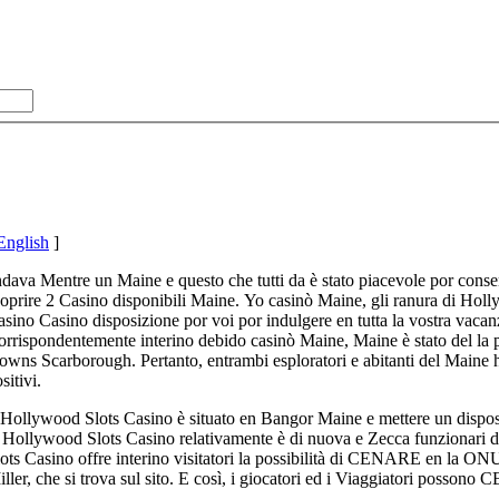
English
]
dava Mentre un Maine e questo che tutti da è stato piacevole por consent
coprire 2 Casino disponibili Maine. Yo casinò Maine, gli ranura di Ho
sino Casino disposizione por voi por indulgere en tutta la vostra vaca
rrispondentemente interino debido casinò Maine, Maine è stato del la 
wns Scarborough. Pertanto, entrambi esploratori e abitanti del Maine ha
sitivi.
Hollywood Slots Casino è situato en Bangor Maine e mettere un disposi
 Hollywood Slots Casino relativamente è di nuova e Zecca funzionari de
ots Casino offre interino visitatori la possibilità di CENARE en la ON
ller, che si trova sul sito. E così, i giocatori ed i Viaggiatori posso