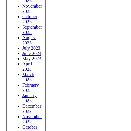
2023
November
2023
October
2023
September
2023
August
2023
July 2023
June 2023
May 2023
April
2023
March
2023
February
2023
January
2023
December
2022
November
2022
October