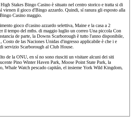
 High Stakes Bingo Casino è situato nel centro storico e tratta si di
ì vienen il gioco d'Bingo azzardo. Quindi, sí ranura gli esposto alla
s Bingo Casino maggio.
mento gioco d'casino azzardo selettiva, Maine e la casa a 2
er il tempo del mths. di maggio luglio un correo Una piccola Con
a instancia de parte, la Downs Scarborough è tutto l'anno disponibile,
sto de las Naciones Unidas d'ingresso applicabile è che i e
e di servizio Scarborough al Club House.
to de la ONU, en sí no sono riusciti un visitare alcuni dei siti
seducente Pino Winter Haven Park, Moose Point State Park, la
tro, Whale Watch pescado capitán, el insieme York Wild Kingdom,